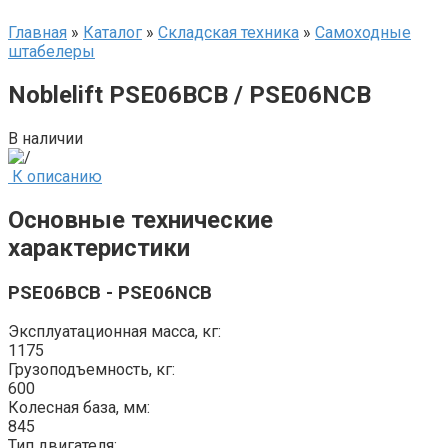
Главная
»
Каталог
»
Складская техника
»
Самоходные
штабелеры
Noblelift PSE06BCB / PSE06NCB
В наличии
К описанию
Основные технические
характеристики
PSE06BCB - PSE06NCB
Эксплуатационная масса, кг:
1175
Грузоподъемность, кг:
600
Колесная база, мм:
845
Тип двигателя: