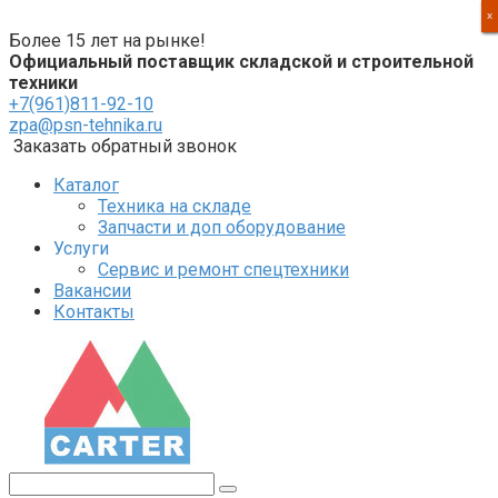
Перейти
X
X
X
X
к
Более 15 лет на рынке!
контенту
Официальный поставщик складской и строительной
техники
+7(961)811-92-10
zpa@psn-tehnika.ru
Заказать обратный звонок
Каталог
Техника на складе
Запчасти и доп оборудование
Услуги
Сервис и ремонт спецтехники
Вакансии
Контакты
Поиск: