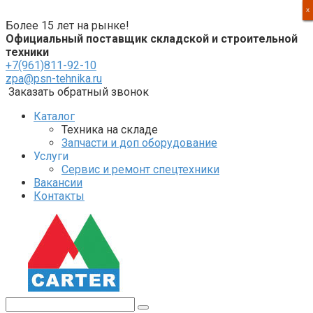
Перейти
X
X
X
X
к
Более 15 лет на рынке!
контенту
Официальный поставщик складской и строительной
техники
+7(961)811-92-10
zpa@psn-tehnika.ru
Заказать обратный звонок
Каталог
Техника на складе
Запчасти и доп оборудование
Услуги
Сервис и ремонт спецтехники
Вакансии
Контакты
Поиск: