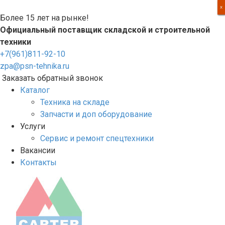
Перейти
X
X
X
X
к
Более 15 лет на рынке!
контенту
Официальный поставщик складской и строительной
техники
+7(961)811-92-10
zpa@psn-tehnika.ru
Заказать обратный звонок
Каталог
Техника на складе
Запчасти и доп оборудование
Услуги
Сервис и ремонт спецтехники
Вакансии
Контакты