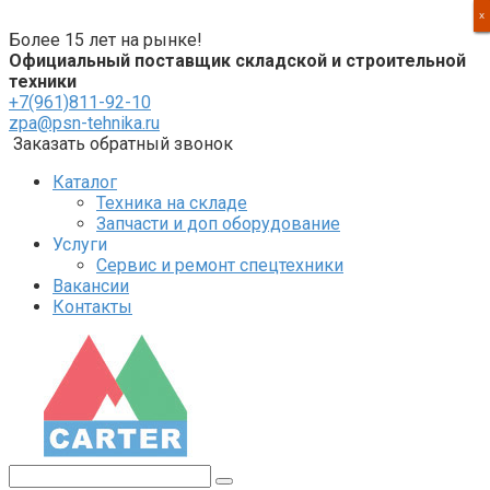
Перейти
X
X
X
X
к
Более 15 лет на рынке!
контенту
Официальный поставщик складской и строительной
техники
+7(961)811-92-10
zpa@psn-tehnika.ru
Заказать обратный звонок
Каталог
Техника на складе
Запчасти и доп оборудование
Услуги
Сервис и ремонт спецтехники
Вакансии
Контакты
Поиск: