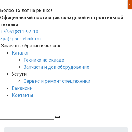
Перейти
X
X
X
X
к
Более 15 лет на рынке!
контенту
Официальный поставщик складской и строительной
техники
+7(961)811-92-10
zpa@psn-tehnika.ru
Заказать обратный звонок
Каталог
Техника на складе
Запчасти и доп оборудование
Услуги
Сервис и ремонт спецтехники
Вакансии
Контакты
Поиск: