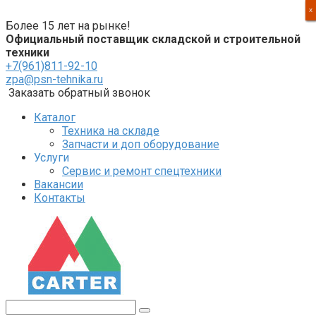
Перейти
X
X
X
X
к
Более 15 лет на рынке!
контенту
Официальный поставщик складской и строительной
техники
+7(961)811-92-10
zpa@psn-tehnika.ru
Заказать обратный звонок
Каталог
Техника на складе
Запчасти и доп оборудование
Услуги
Сервис и ремонт спецтехники
Вакансии
Контакты
Поиск: