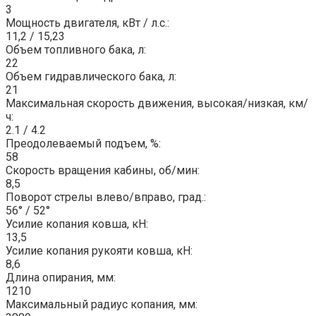
3
Мощность двигателя, кВт / л.с.:
11,2 / 15,23
Объем топливного бака, л:
22
Объем гидравлического бака, л:
21
Максимальная скорость движения, высокая/низкая, км/
ч:
2.1 / 4.2
Преодолеваемый подъем, %:
58
Скорость вращения кабины, об/мин:
8,5
Поворот стрелы влево/вправо, град.:
56° / 52°
Усилие копания ковша, кН:
13,5
Усилие копания рукояти ковша, кН:
8,6
Длина опирания, мм:
1210
Максимальный радиус копания, мм: